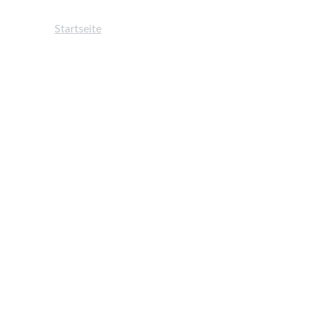
Startseite
Workshops
Lesungen
Services
Unser Team
Veröffentlichungen
Mitgliedschaft
text
collective